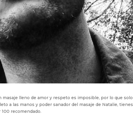
un masaje lleno de amor y respeto es imposible, por lo que solo
to a las manos y poder sanador del masaje de Natalie, tiene
or 100 recomendado.