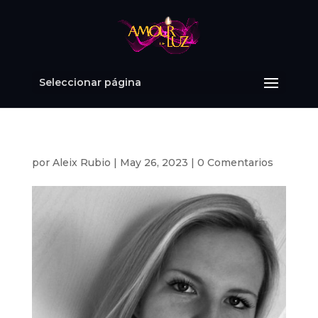
Seleccionar página
por
Aleix Rubio
|
May 26, 2023
|
0 Comentarios