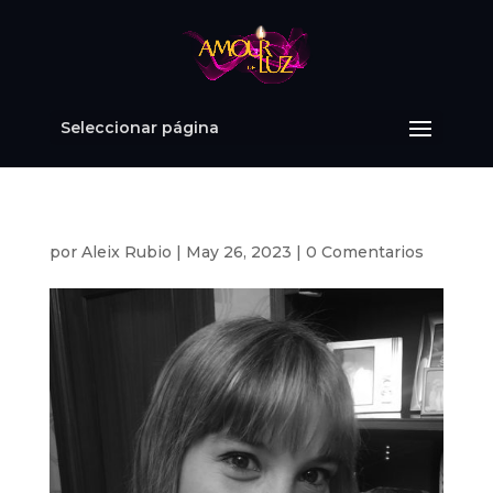
Seleccionar página
por
Aleix Rubio
|
May 26, 2023
|
0 Comentarios